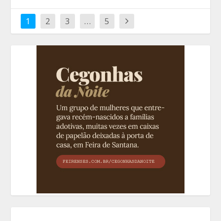
1
2
3
…
5