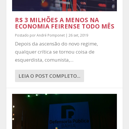
R$ 3 MILHÕES A MENOS NA
ECONOMIA FEIRENSE TODO MÊS
Postado por
André Pomponet
|
26 set, 2019
Depois da ascensão do novo regime,
qualquer crítica se tornou coisa de
esquerdista, comunista,...
LEIA O POST COMPLETO...