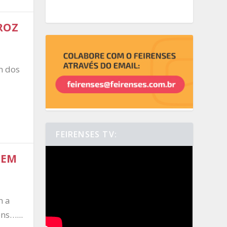
ROZ
m dos
FEIRENSES TV:
GEM
m a
ns…...