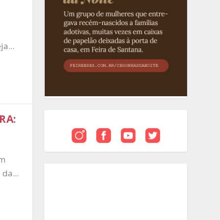
S
a...
RA:
um
da...