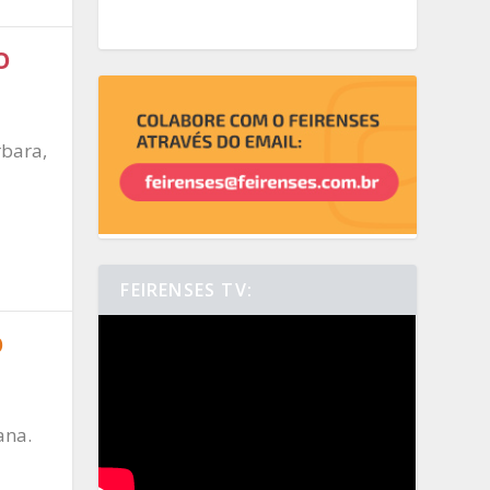
O
rbara,
FEIRENSES TV:
O
ana.