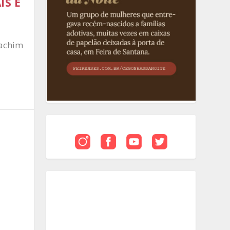
IS E
oachim