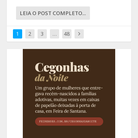
LEIA O POST COMPLETO...
1
2
3
…
48