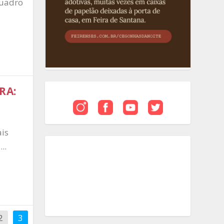
quadro
RA:
ais
..
2
3