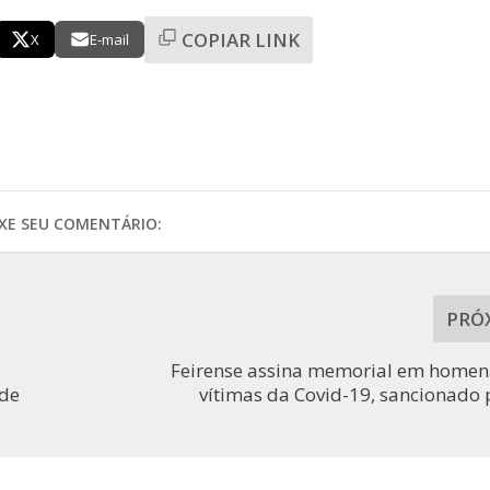
COPIAR LINK
X
E-mail
IXE SEU COMENTÁRIO:
PRÓ
Feirense assina memorial em home
 de
vítimas da Covid-19, sancionado 