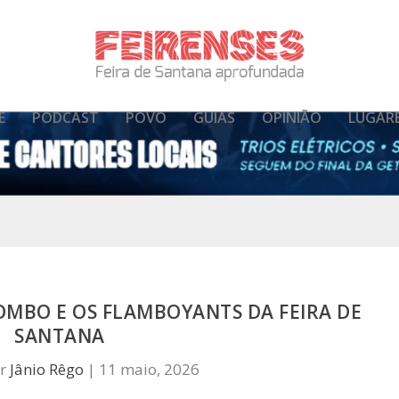
E
PODCAST
POVO
GUIAS
OPINIÃO
LUGAR
TOMBO E OS FLAMBOYANTS DA FEIRA DE
SANTANA
or
Jânio Rêgo
|
11 maio, 2026