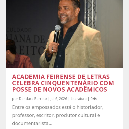
ACADEMIA FEIRENSE DE LETRAS
CELEBRA CINQUENTENÁRIO COM
POSSE DE NOVOS ACADÊMICOS
por
Dandara Barreto
|
jul 6, 2026
|
Literatura
|
0
Entre os empossados está o historiador,
professor, escritor, produtor cultural e
documentarista...