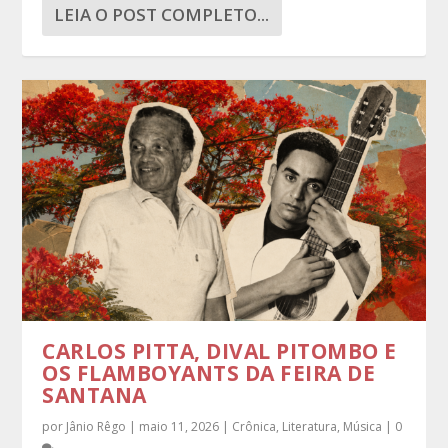
LEIA O POST COMPLETO...
CARLOS PITTA, DIVAL PITOMBO E
OS FLAMBOYANTS DA FEIRA DE
SANTANA
por
Jânio Rêgo
|
maio 11, 2026
|
Crônica
,
Literatura
,
Música
|
0