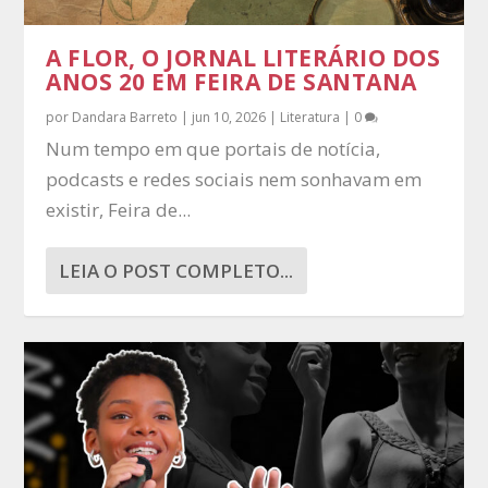
A FLOR, O JORNAL LITERÁRIO DOS
ANOS 20 EM FEIRA DE SANTANA
por
Dandara Barreto
|
jun 10, 2026
|
Literatura
|
0
Num tempo em que portais de notícia,
podcasts e redes sociais nem sonhavam em
existir, Feira de...
LEIA O POST COMPLETO...