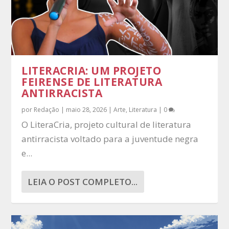
LITERACRIA: UM PROJETO
FEIRENSE DE LITERATURA
ANTIRRACISTA
por
Redação
|
maio 28, 2026
|
Arte
,
Literatura
|
0
O LiteraCria, projeto cultural de literatura
antirracista voltado para a juventude negra
e...
LEIA O POST COMPLETO...